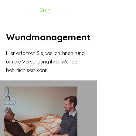
Grün
i
g
Wundmanagment
Wundmanagement
Hier erfahren Sie, wie ich Ihnen rund
um die Versorgung ihrer Wunde
behilflich sein kann.