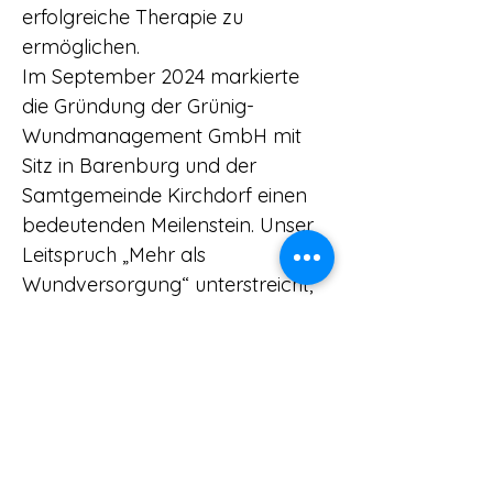
erfolgreiche Therapie zu
ermöglichen.
Im September 2024 markierte
die Gründung der Grünig-
Wundmanagement GmbH mit
Sitz in Barenburg und der
Samtgemeinde Kirchdorf einen
bedeutenden Meilenstein. Unser
Leitspruch „Mehr als
Wundversorgung“ unterstreicht,
dass professionelle
Wundversorgung weit über die
Wahl des richtigen
Verbandsmaterials hinausgeht.
Sie erfordert ein tiefes
Verständnis für die individuellen
Bedürfnisse der Patienten und