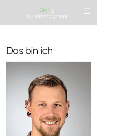
Grün
i
g
Wundmanagment
Das bin ich